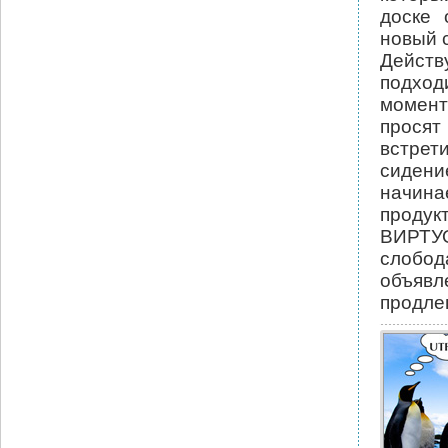
доске 
новый 
Действ
подход
момент
просят
встрет
сидени
начинае
проду
ВИРТУ
слобод
объявл
продлев