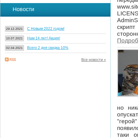
www.sit
Новости
LICEN
AdminS
скрипт
С Новым 2022 годом!
29.12.2021
сторон
Нам 14 лет! Акция!
10.07.2021
Подроб
Всего 2 дня скидка 10%
02.04.2021
Все новости »
но ник
опуска
"герой
появил
таки о