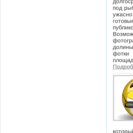
долгоср
под ры
ужасно
готов
публик
Возмож
фотогр
долины
фотки 
площадь
Подроб
которы