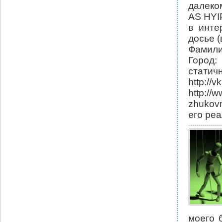
далеко
AS HYI
в инте
досье (
Фамили
Город:
стати
http:
http:/
zhukov
его реа
моего 