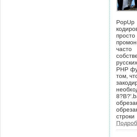
PopUp 
кодиро
прост
промон
часто
собств
русски
PHP фу
том, ч
закод
необхо
8?B?'.
обреза
обреза
строки
Подроб