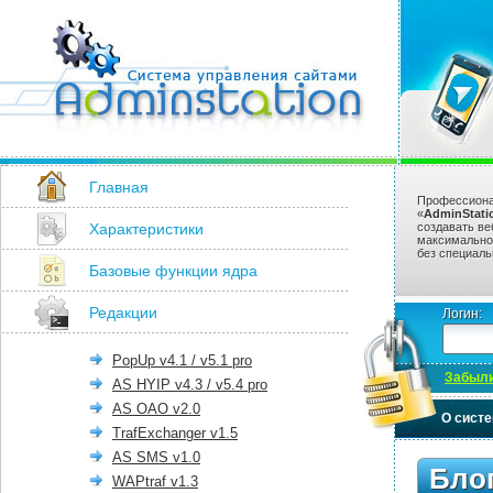
Главная
Профессиона
«
AdminStati
Характеристики
создавать ве
максимально
без специаль
Базовые функции ядра
Редакции
Логин:
PopUp v4.1 / v5.1 pro
Забыли
AS HYIP v4.3 / v5.4 pro
AS OAO v2.0
О сист
TrafExchanger v1.5
AS SMS v1.0
Бло
WAPtraf v1.3