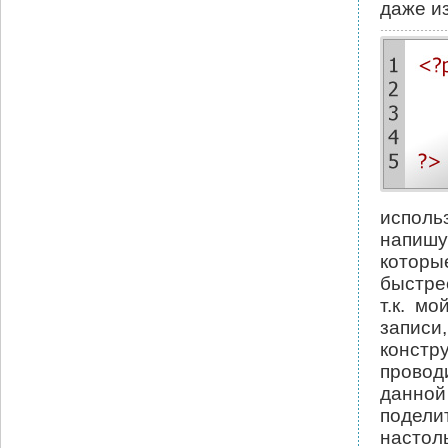
даже из
исполь
напишу 
которы
быстрее
т.к. м
записи
констр
провод
данной
подели
настол