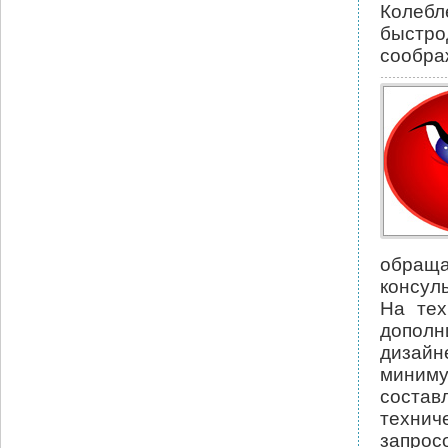
Колебл
быстр
соображ
обращ
консул
На тех
допол
дизайн
миним
состав
технич
запрос