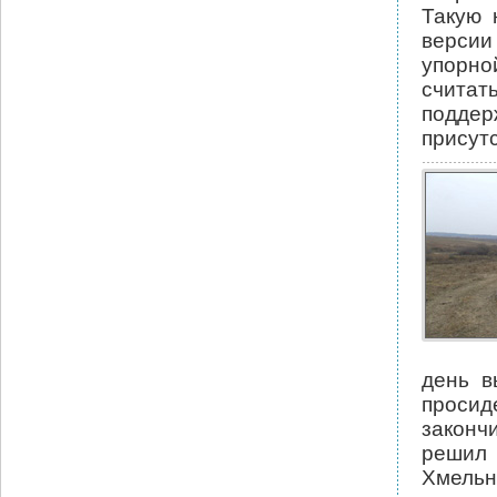
Такую 
версии
упорно
считат
подде
присутс
день в
просид
законч
решил 
Хмельн