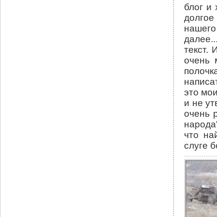
блог и
долго
нашего
далее.
текст.
очень 
полочка
написа
это мо
и не у
очень 
народа
что на
слуге б