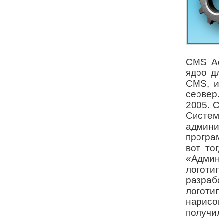
CMS Ad
ядро д
CMS, и
сервер
2005. 
Систем
админ
програ
вот то
«Админ
логот
разраб
логоти
нарисо
получи