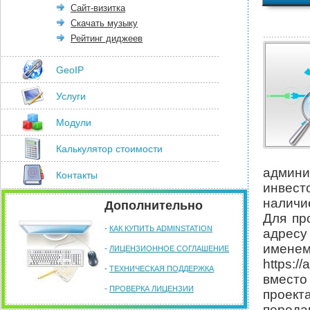
Сайт-визитка
Скачать музыку
Рейтинг диджеев
GeoIP
Услуги
Модули
Калькулятор стоимости
админи
Контакты
инвест
наличи
Дополнительно
Для пр
-
КАК КУПИТЬ ADMINSTATION
адресу
имене
-
ЛИЦЕНЗИОННОЕ СОГЛАШЕНИЕ
https:
-
ТЕХНИЧЕСКАЯ ПОДДЕРЖКА
вместо
-
ПРОВЕРКА ЛИЦЕНЗИИ
проек
передав