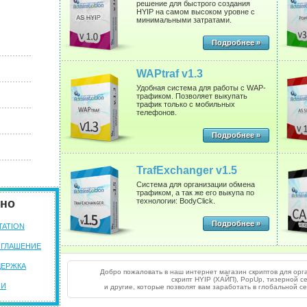
решение для быстрого создания
HYIP на самом высоком уровне с
минимальными затратами.
Подробнее »
WAPtraf v1.3
Удобная система для работы с WAP-
трафиком. Позволяет выкупать
трафик только с мобильных
телефонов.
Подробнее »
TrafExchanger v1.5
Система для организации обмена
трафиком, а так же его выкупа по
ьно
технологии: BodyClick.
Подробнее »
TATION
ГЛАШЕНИЕ
ДЕРЖКА
Добро пожаловать в наш интернет магазин скриптов для орг
скрипт HYIP (ХАЙП), PopUp, тизерной се
ИИ
и другие, которые позволят вам заработать в глобальной с