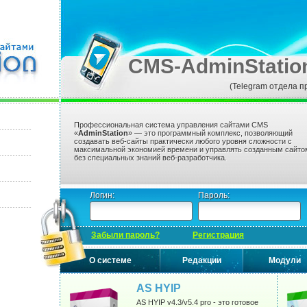
CMS-AdminStatio
(Telegram отдела п
Профессиональная система управления сайтами CMS
«
AdminStation
» — это программный комплекс, позволяющий
создавать веб-сайты практически любого уровня сложности с
максимальной экономией времени и управлять созданным сайто
без специальных знаний веб-разработчика.
Логин:
Пароль:
Забыли пароль?
Регистрация
О системе
Редакции
Модули
AS HYIP
AS HYIP v4.3/v5.4 pro - это готовое