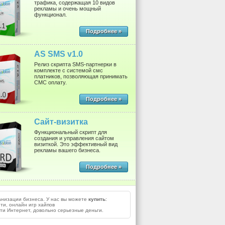
трафика, содержащая 10 видов
рекламы и очень мощный
функционал.
Подробнее »
AS SMS v1.0
Релиз скрипта SMS-партнерки в
комплекте с системой смс
платников, позволяющая принимать
СМС оплату.
Подробнее »
Сайт-визитка
Функциональный скрипт для
создания и управления сайтом
визиткой. Это эффективный вид
рекламы вашего бизнеса.
Подробнее »
анизации бизнеса. У нас вы можете
купить
:
ти, онлайн игр хайпов
ети Интернет, довольно серьезные деньги.