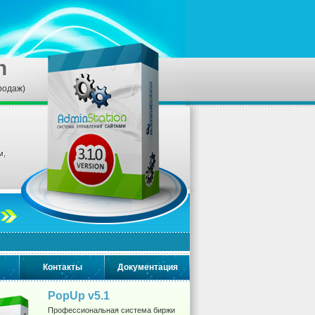
n
родаж)
м,
Контакты
Документация
PopUp v5.1
Профессиональная система биржи