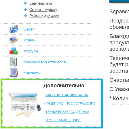
Сайт-визитка
Скачать музыку
Здравс
Рейтинг диджеев
Поздра
объявл
GeoIP
Благод
Услуги
продук
воспол
Модули
Технич
Калькулятор стоимости
будет 
восста
Контакты
Счасть
Дополнительно
С Уваж
-
КАК КУПИТЬ ADMINSTATION
* Коли
-
ЛИЦЕНЗИОННОЕ СОГЛАШЕНИЕ
-
ТЕХНИЧЕСКАЯ ПОДДЕРЖКА
-
ПРОВЕРКА ЛИЦЕНЗИИ