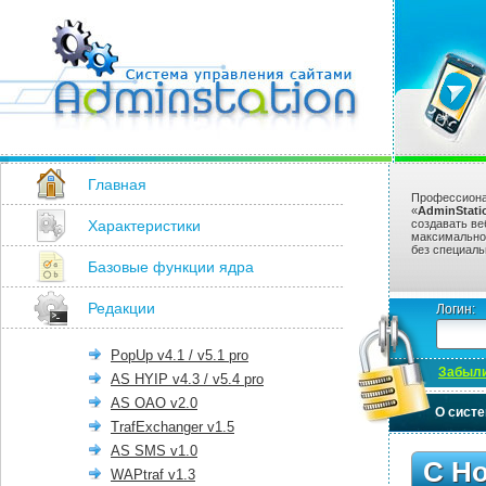
Главная
Профессиона
«
AdminStati
Характеристики
создавать ве
максимально
без специаль
Базовые функции ядра
Редакции
Логин:
PopUp v4.1 / v5.1 pro
Забыли
AS HYIP v4.3 / v5.4 pro
AS OAO v2.0
О сист
TrafExchanger v1.5
AS SMS v1.0
С Н
WAPtraf v1.3